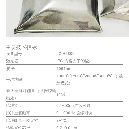
主要技术指标
设备型号
LX-H5800
激光器
IPG/海富光子/创鑫
波 长
1064nm
1000W/1500W/2000W/3000W（连
平均功率
续模式）
最大单脉冲能量（谐振腔输
≥15J
出处）
脉冲宽度
0.1~50ms连续可调
脉冲重复频率
0~1000Hz 连续可调
脉冲能量不稳定性
<±1%
传输光纤芯径
0.2~0.6mm