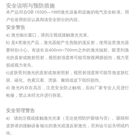
安全说明与预防措施
本产品符合GB 10320—1995激光设备和设施的电气安全标准。用
户在使用前应认真阅读安全部分的内容。
安全警告
a) 激光输出窗口，请勿注视或接触激光光束。
b) 是4类激光产品，激光器能产生危险的漫反射，使用这类激光器
要特别小心。有波长在400nm~700nm之外的激光辐射。眼受到激
光的直射或散射照射，视照射强度将可能导致视网膜损伤，视力受
损或视力丧失。
c)皮肤受到激光的直射或散射照射，视照射强度将可能导致皮肤红
斑、碳化、色素沉着、溃疡、瘢痕或皮下组织损伤。
d) 激光内存在高压，注意安全防止触电，应由厂家专业人员进行
检修，禁止未经允许进行拆装。
安全管理警告
a) 请勿注视或接触激光光束（无论使用防护眼镜与否）。眼睛和
皮肤请勿接触设备输出的激光或漫反射激光，否则会引起失明或灼
伤。