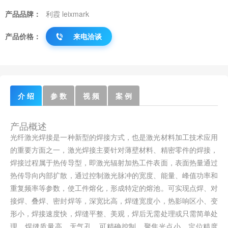
产品品牌：
利霞 leixmark
产品价格：
来电洽谈
介 绍
参 数
视 频
案 例
产品概述
光纤激光焊接是一种新型的焊接方式，也是激光材料加工技术应用
的重要方面之一，激光焊接主要针对薄壁材料、精密零件的焊接，
焊接过程属于热传导型，即激光辐射加热工件表面，表面热量通过
热传导向内部扩散，通过控制激光脉冲的宽度、能量、峰值功率和
重复频率等参数，使工件熔化，形成特定的熔池。可实现点焊、对
接焊、叠焊、密封焊等，深宽比高，焊缝宽度小，热影响区小、变
形小，焊接速度快，焊缝平整、美观，焊后无需处理或只需简单处
理，焊缝质量高，无气孔，可精确控制，聚焦光点小，定位精度