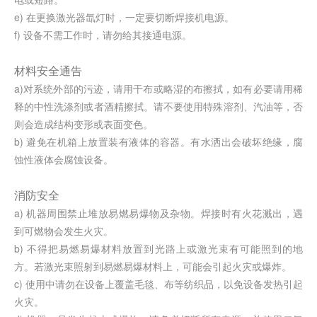
e) 在更换激光器氙灯时，一定要切断焊接机电源。
f) 设备不需工作时，请勿给其接通电源。
材料安全通告
a)对系统外部的污迹，请用干布或略湿的布擦拭，如有必要请用稀
释的中性洗涤剂或者酒精擦拭。请不要使用特殊溶剂、汽油等，否
则会造成结构变形或表面变色。
b) 避免在机箱上放置装有液体的容器。有水洒出会破坏绝缘，腐
蚀性液体会腐蚀设备。
消防安全
a) 机器周围禁止堆放易燃易爆物及杂物。焊接时有火花溅出，遇
到可燃物会发生火灾。
b) 不得把易燃易爆材料放置到光路上或激光束有可能照到的地
方。若激光束照射到易燃易爆材料上，可能会引起火灾或爆炸。
c) 使用中请勿在设备上覆盖毛毯、布等纺织品，以免设备发热引起
火灾。