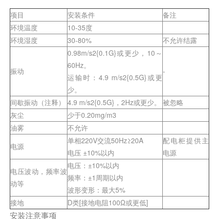
项目
安装条件
备注
环境温度
10-35度
环境湿度
30-80%
不允许结露
0.98m/s2{0.1G}或更少，10～
60Hz。
振动
-
运输时：4.9 m/s2{0.5G}或更
少。
间歇振动（注释）
4.9 m/s2{0.5G}，2Hz或更少。
被忽略
灰尘
少于0.20mg/m3
油雾
不允许
单相220V交流50Hz≥20A
配电柜提供主
电源
电压 ±10%以内
电源
电压：±10%以内
电压波动，频率波
频率：±1周期以内
动等
波形变形：最大5%
接地
D类[接地电阻100Ω或更低]
安装注意事项