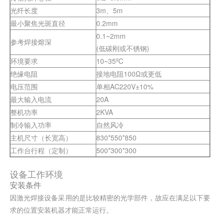
光纤长度
3m、5m
最小聚焦光斑直径
0.2mm
0.1~2mm
参考焊接熔深
(低碳刚或不锈钢)
环境要求
10~35ºC
绝缘电阻
接地电阻100Ω或更低
电压范围
单相AC220V±10%
最大输入电流
20A
整机功率
2KVA
制冷输入功率
自然风冷
主机尺寸（长宽高）
830*550*850
工作台行程（定制）
500*300*300
设备工作环境
安装条件
因激光焊接设备采用的是比较精密的光学部件，故应在满足以下要
求的位置安装机器才能正常运行。